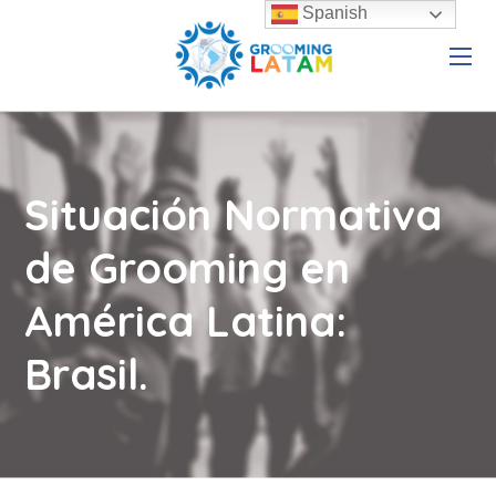
Spanish
Situación Normativa
de Grooming en
América Latina:
Brasil.