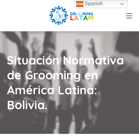
Spanish
Situación Normativa
de Grooming en
América Latina:
Bolivia.