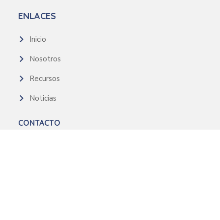
ENLACES
Inicio
Nosotros
Recursos
Noticias
CONTACTO
+54 9 11-2481-1722
contacto@groominglatam.org
Venezuela 110 1°, Buenos Aires, Argentina