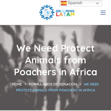
Spanish
We Need Protect
Animals from
Poachers in Africa
HOME
FORMULARIOS DE DONACIÓN
WE NEED
PROTECT ANIMALS FROM POACHERS IN AFRICA