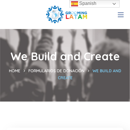
Spanish
We Build and Create
HOME
FORMULARIOS DE DONACIÓN
WE BUILD AND
CREATE