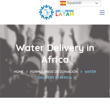
Spanish
Water Delivery in
Africa
HOME
FORMULARIOS DE DONACIÓN
WATER
DELIVERY IN AFRICA