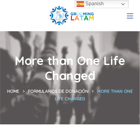
Spanish
More than One Life
Changed
HOME
FORMULARIOS DE DONACIÓN
MORE THAN ONE
LIFE CHANGED