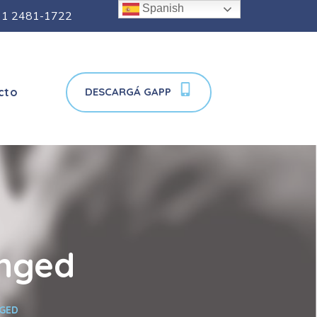
Spanish
11 2481-1722
DESCARGÁ GAPP
cto
anged
NGED