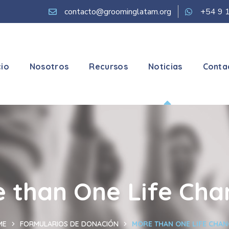
contacto@groominglatam.org
+54 9 
cio
Nosotros
Recursos
Noticias
Conta
 than One Life Ch
ME
FORMULARIOS DE DONACIÓN
MORE THAN ONE LIFE CHA