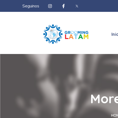
Seguinos
Ini
More
HO