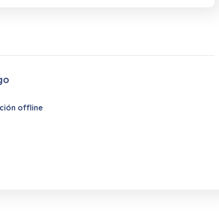
go
ión offline