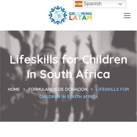
Spanish
Lifeskills for Children
in South Africa
HOME
FORMULARIOS DE DONACIÓN
LIFESKILLS FOR
CHILDREN IN SOUTH AFRICA