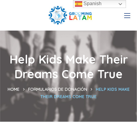
Spanish
Help Kids Make Their
Dreams Come True
HOME
FORMULARIOS DE DONACIÓN
HELP KIDS MAKE
THEIR DREAMS COME TRUE