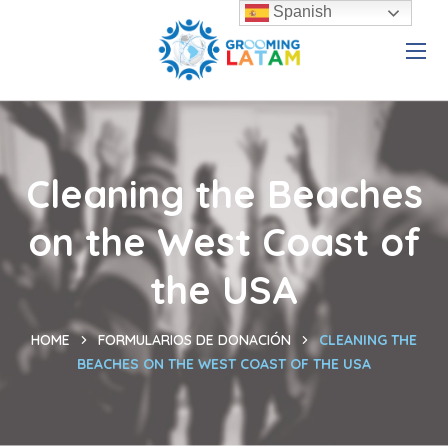
Spanish
Cleaning the Beaches
on the West Coast of
the USA
HOME
FORMULARIOS DE DONACIÓN
CLEANING THE
BEACHES ON THE WEST COAST OF THE USA