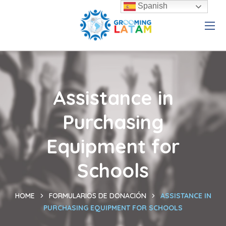
Spanish
Assistance in
Purchasing
Equipment for
Schools
HOME
FORMULARIOS DE DONACIÓN
ASSISTANCE IN
PURCHASING EQUIPMENT FOR SCHOOLS