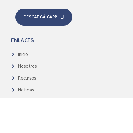
DESCARGÁ GAPP
ENLACES
Inicio
Nosotros
Recursos
Noticias
CONTACTO
+54 9 11-2481-1722
contacto@groominglatam.org