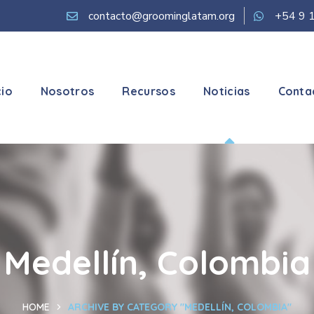
contacto@groominglatam.org
+54 9 
cio
Nosotros
Recursos
Noticias
Conta
Medellín, Colombia
HOME
ARCHIVE BY CATEGORY "MEDELLÍN, COLOMBIA"