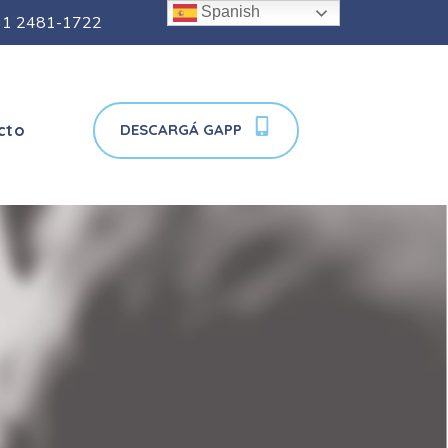
Spanish
11 2481-1722
DESCARGÁ GAPP
cto