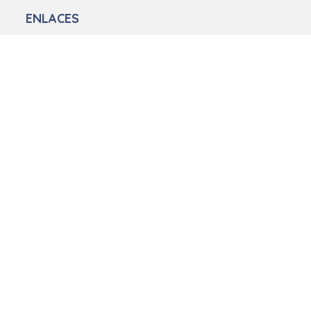
ENLACES
Inicio
Nosotros
Recursos
Noticias
CONTACTO
+54 9 11-2481-1722
contacto@groominglatam.org
Venezuela 110 1°, Buenos Aires, Argentina